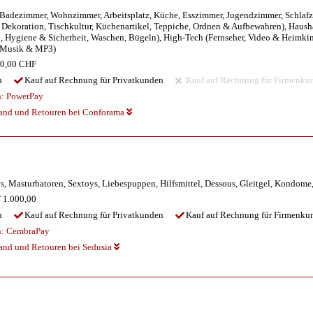
 Badezimmer, Wohnzimmer, Arbeitsplatz, Küche, Esszimmer, Jugendzimmer, Schlafz
ekoration, Tischkultur, Küchenartikel, Teppiche, Ordnen & Aufbewahren), Haush
 Hygiene & Sicherheit, Waschen, Bügeln), High-Tech (Fernseher, Video & Heimkino
, Musik & MP3)
0,00 CHF
n
Kauf auf Rechnung für Privatkunden
Kauf auf Rechnung für Firmenku
n:
PowerPay
sand und Retouren bei Conforama
ys, Masturbatoren, Sextoys, Liebespuppen, Hilfsmittel, Dessous, Gleitgel, Kondom
1.000,00
n
Kauf auf Rechnung für Privatkunden
Kauf auf Rechnung für Firmenku
n:
CembraPay
sand und Retouren bei Sedusia