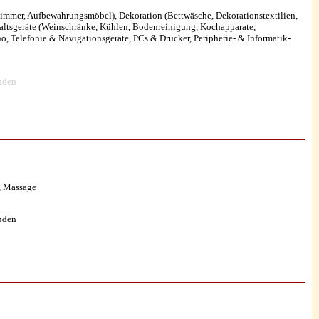
immer, Aufbewahrungsmöbel), Dekoration (Bettwäsche, Dekorationstextilien,
altsgeräte (Weinschränke, Kühlen, Bodenreinigung, Kochapparate,
, Telefonie & Navigationsgeräte, PCs & Drucker, Peripherie- & Informatik-
nden
e, Massage
nden