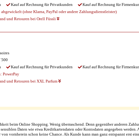
n
Kauf auf Rechnung für Privatkunden
Kauf auf Rechnung für Firmenku
abgewickelt (ohne Klarna, PayPal oder andere Zahlungsdienstleister)
and und Retouren bei Orell Füssli
soires
 500
n
Kauf auf Rechnung für Privatkunden
Kauf auf Rechnung für Firmenku
n:
PowerPay
sand und Retouren bei XXL Parfum
chkeit beim Online Shopping. Wenig überraschend. Denn gegenüber anderen Zahlung
ensiblen Daten wie etwa Kreditkartendaten oder Kontodaten angegeben werden. Abe
 von vornherein schon keine Chance. Als Kunde kann man ganz entspannt erst einma