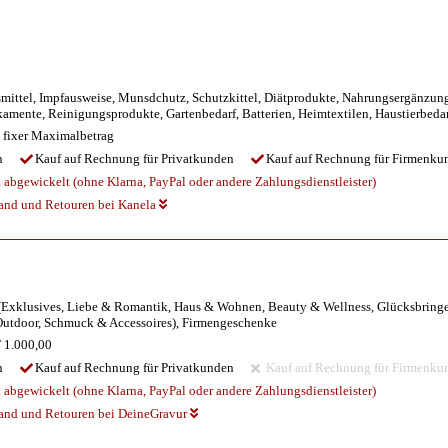
ittel, Impfausweise, Munsdchutz, Schutzkittel, Diätprodukte, Nahrungsergänzungsm
mente, Reinigungsprodukte, Gartenbedarf, Batterien, Heimtextilen, Haustierbedarf
 fixer Maximalbetrag
n
Kauf auf Rechnung für Privatkunden
Kauf auf Rechnung für Firmenku
abgewickelt (ohne Klarna, PayPal oder andere Zahlungsdienstleister)
sand und Retouren bei Kanela
 (Exklusives, Liebe & Romantik, Haus & Wohnen, Beauty & Wellness, Glücksbring
& Outdoor, Schmuck & Accessoires), Firmengeschenke
1.000,00
n
Kauf auf Rechnung für Privatkunden
Kauf auf Rechnung für Firmenku
abgewickelt (ohne Klarna, PayPal oder andere Zahlungsdienstleister)
sand und Retouren bei DeineGravur