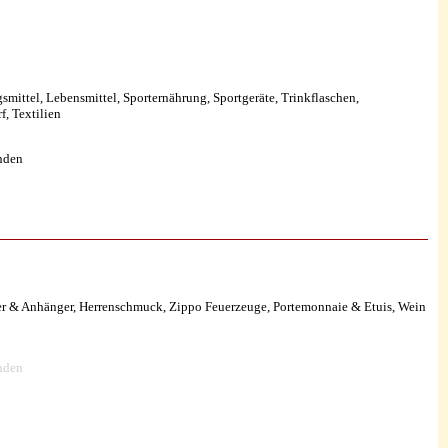
ittel, Lebensmittel, Sporternährung, Sportgeräte, Trinkflaschen,
, Textilien
nden
er & Anhänger, Herrenschmuck, Zippo Feuerzeuge, Portemonnaie & Etuis, Wein
nden