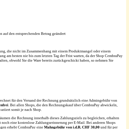
n auf den entsprechenden Betrag geändert
tung, die nicht im Zusammenhang mit einem Produktmangel oder einem
ng am besten nie bis zum letzten Tag der Frist warten, da der Shop CembraPay
alten, obwohl Sie die Ware bereits zurückgeschickt haben, so nehmen Sie
erechnet für den Versand der Rechnung grundsätzlich eine Admingebühr von
enfrei
. Bei allen Shops, die den Rechnungskauf über CembraPay abwickeln,
ariiert somit je nach Shop.
säumen die Rechnung innerhalb dieses Zahlungsziels zu begleichen, erhalten
st noch eine kostenlose Zahlungserinnerung per E-Mail. Bei anderen Shops
nungen erhebt CembraPay eine
Mahngebühr von i.d.R. CHF 30,00
und für per