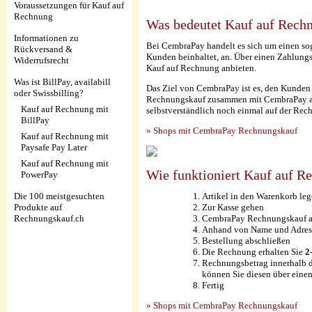
Voraussetzungen für Kauf auf
Rechnung
Was bedeutet Kauf auf Rech
Informationen zu
Bei CembraPay handelt es sich um einen s
Rückversand &
Kunden beinhaltet, an. Über einen Zahlungs
Widerrufsrecht
Kauf auf Rechnung anbieten.
Was ist BillPay, availabill
Das Ziel von CembraPay ist es, den Kunden 
oder Swissbilling?
Rechnungskauf zusammen mit CembraPay anbie
Kauf auf Rechnung mit
selbstverständlich noch einmal auf der Re
BillPay
» Shops mit CembraPay Rechnungskauf
Kauf auf Rechnung mit
Paysafe Pay Later
Kauf auf Rechnung mit
Wie funktioniert Kauf auf 
PowerPay
Die 100 meistgesuchten
Artikel in den Warenkorb le
Produkte auf
Zur Kasse gehen
Rechnungskauf.ch
CembraPay Rechnungskauf al
Anhand von Name und Adresse
Bestellung abschließen
Die Rechnung erhalten Sie
2
Rechnungsbetrag innerhalb d
können Sie diesen über eine
Fertig
» Shops mit CembraPay Rechnungskauf