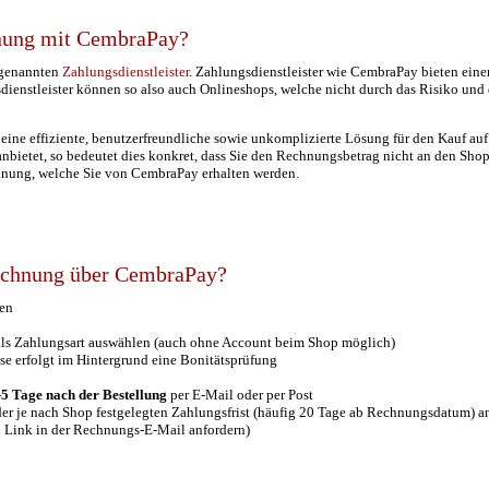
nung mit CembraPay?
ogenannten
Zahlungsdienstleister
. Zahlungsdienstleister wie CembraPay bieten eine
dienstleister können so also auch Onlineshops, welche nicht durch das Risiko un
eine effiziente, benutzerfreundliche sowie unkomplizierte Lösung für den Kauf auf
tet, so bedeutet dies konkret, dass Sie den Rechnungsbetrag nicht an den Shop, 
chnung, welche Sie von CembraPay erhalten werden.
Rechnung über CembraPay?
gen
s Zahlungsart auswählen (auch ohne Account beim Shop möglich)
 erfolgt im Hintergrund eine Bonitätsprüfung
-5 Tage nach der Bestellung
per E-Mail oder per Post
er je nach Shop festgelegten Zahlungsfrist (häufig 20 Tage ab Rechnungsdatum) 
n Link in der Rechnungs-E-Mail anfordern)