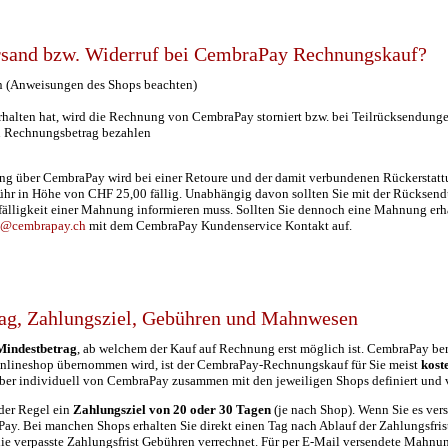
ersand bzw. Widerruf bei CembraPay Rechnungskauf?
 (Anweisungen des Shops beachten)
halten hat, wird die Rechnung von CembraPay storniert bzw. bei Teilrücksendunge
n Rechnungsbetrag bezahlen
g über CembraPay wird bei einer Retoure und der damit verbundenen Rückerstat
ühr in Höhe von CHF 25,00 fällig. Unabhängig davon sollten Sie mit der Rücksendu
nfälligkeit einer Mahnung informieren muss. Sollten Sie dennoch eine Mahnung erh
e@cembrapay.ch
mit dem CembraPay Kundenservice Kontakt auf.
ag, Zahlungsziel, Gebühren und Mahnwesen
Mindestbetrag
, ab welchem der Kauf auf Rechnung erst möglich ist. CembraPay b
Onlineshop übernommen wird, ist der CembraPay-Rechnungskauf für Sie meist
kost
 aber individuell von CembraPay zusammen mit den jeweiligen Shops definiert und v
der Regel ein
Zahlungsziel von 20 oder 30 Tagen
(je nach Shop). Wenn Sie es ver
Pay.
Bei manchen Shops erhalten Sie direkt einen Tag nach Ablauf der Zahlungsfri
 die verpasste Zahlungsfrist Gebühren verrechnet. Für per E-Mail versendete Mah