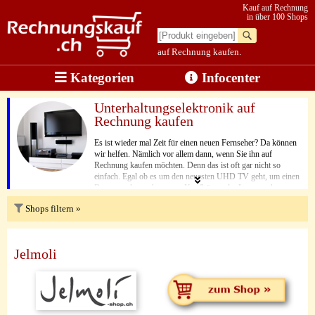
Kauf auf Rechnung
in über 100 Shops
auf Rechnung kaufen.
Kategorien
Infocenter
Unterhaltungselektronik auf
Rechnung kaufen
Es ist wieder mal Zeit für einen neuen Fernseher? Da können
wir helfen. Nämlich vor allem dann, wenn Sie ihn auf
Rechnung kaufen möchten. Denn das ist oft gar nicht so
einfach. Egal ob es um den neuesten UHD TV geht, um einen
Beamer, oder auch nur um Kopfhörer oder Lautsprecher.
Wenn es um Elektronik geht, gibt es nur ganz wenige Shops,
Shops filtern »
die dafür den Kauf auf Rechnung als Zahlungsmöglichkeit
anbieten. Das gilt leider noch viel mehr, wenn man in der
Schweiz lebt. In Deutschland gibt es zwar einige Online
Shops, die den Kauf auf Rechnung auch für Smart TV & Co.
Jelmoli
Anbieten, aber eben leider in den allermeisten Fällen nicht für
Kunden in der Schweiz. Aber keine Sorge, ein paar gibt es
dann doch. Daher zeigen wir Ihnen auf dieser Seite, wo Sie
alles vom MP3 Player bis zum Heimkino auch innerhalb der
Schweiz auf Rechnung bestellen können.