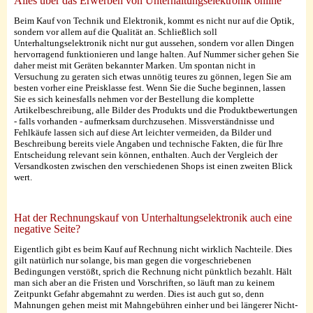
Alles über das Erwerben von Unterhaltungselektronik online
Beim Kauf von Technik und Elektronik, kommt es nicht nur auf die Optik,
sondern vor allem auf die Qualität an. Schließlich soll
Unterhaltungselektronik nicht nur gut aussehen, sondern vor allen Dingen
hervorragend funktionieren und lange halten. Auf Nummer sicher gehen Sie
daher meist mit Geräten bekannter Marken. Um spontan nicht in
Versuchung zu geraten sich etwas unnötig teures zu gönnen, legen Sie am
besten vorher eine Preisklasse fest. Wenn Sie die Suche beginnen, lassen
Sie es sich keinesfalls nehmen vor der Bestellung die komplette
Artikelbeschreibung, alle Bilder des Produkts und die Produktbewertungen
- falls vorhanden - aufmerksam durchzusehen. Missverständnisse und
Fehlkäufe lassen sich auf diese Art leichter vermeiden, da Bilder und
Beschreibung bereits viele Angaben und technische Fakten, die für Ihre
Entscheidung relevant sein können, enthalten. Auch der Vergleich der
Versandkosten zwischen den verschiedenen Shops ist einen zweiten Blick
wert.
Hat der Rechnungskauf von Unterhaltungselektronik auch eine
negative Seite?
Eigentlich gibt es beim Kauf auf Rechnung nicht wirklich Nachteile. Dies
gilt natürlich nur solange, bis man gegen die vorgeschriebenen
Bedingungen verstößt, sprich die Rechnung nicht pünktlich bezahlt. Hält
man sich aber an die Fristen und Vorschriften, so läuft man zu keinem
Zeitpunkt Gefahr abgemahnt zu werden. Dies ist auch gut so, denn
Mahnungen gehen meist mit Mahngebühren einher und bei längerer Nicht-