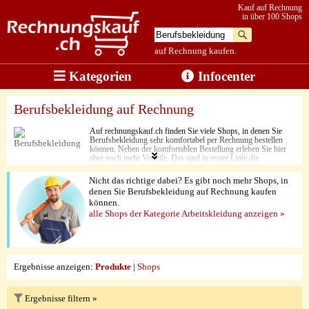
Kauf auf Rechnung
in über 100 Shops
auf Rechnung kaufen.
Kategorien
Infocenter
Berufsbekleidung auf Rechnung
Auf rechnungskauf.ch finden Sie viele Shops, in denen Sie
Berufsbekleidung sehr komfortabel per Rechnung bestellen
können. Neben der komfortablen Bestellung erleben Sie hier
aber noch mehr Vorteile. Das sind in erster Linie die
zahlreichen Ausstattungsfeatures und die hohe Robustheit.
Damit sind Sie im Arbeitsalltag jederzeit bestens gerüstet.
Nicht das richtige dabei? Es gibt noch mehr Shops, in
Abgerundet wird die Angebotsqualität dabei zum Schluss
denen Sie Berufsbekleidung auf Rechnung kaufen
durch die fairen Preise der zahlreichen bekannten Labels.
können.
alle Shops der Kategorie Arbeitskleidung anzeigen »
Ergebnisse anzeigen:
Produkte
|
Shops
Ergebnisse filtern »