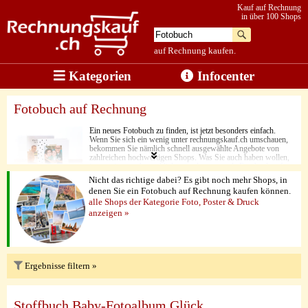
Kauf auf Rechnung
in über 100 Shops
auf Rechnung kaufen.
Kategorien
Infocenter
Fotobuch auf Rechnung
Ein neues Fotobuch zu finden, ist jetzt besonders einfach.
Wenn Sie sich ein wenig unter rechnungskauf.ch umschauen,
bekommen Sie nämlich schnell ausgewählte Angebote von
zahlreichen hochwertigen Shops. Was Sie auch haben wollen,
in nur ein paar Augenblicken ist das passende Fotobuch auf
dem Weg zu Ihnen. Neben den niedrigen Preisen punkten hier
Nicht das richtige dabei? Es gibt noch mehr Shops, in
nämlich vor allem die stilvolle Optik und die hochwertige
denen Sie ein Fotobuch auf Rechnung kaufen können.
Produktverarbeitung. Einer der größten Vorteile beim Kauf von
alle Shops der Kategorie Foto, Poster & Druck
Fotobüchern ist aber, dass Sie hier jedes Produkt ganz bequem
per Rechnung bestellen können.
anzeigen »
Ergebnisse filtern »
Stoffbuch Baby-Fotoalbum Glück