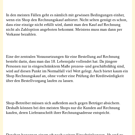
In den meisten Fällen geht es nämlich mit gewissen Bedingungen einher,
wenn ein Shop den Rechnungskauf anbietet. Nicht selten genügt es schon,
dass eine einzige nicht erfüllt wird, damit man den Kauf auf Rechnung
nicht als Zahloption angeboten bekommt. Meistens muss man dann per
Vorkasse bezahlen.
Eine der zentralen Voraussetzungen für eine Bestellung auf Rechnung
besteht darin, dass man das 18. Lebensjahr vollendet hat. Da jüngere
Personen nur in eingeschränktem Maße prozess- und geschäftsfähig sind,
wird auf diesen Punkt im Normalfall viel Wert gelegt. Auch bietet kaum ein
Shop Rechnungskauf an, ohne vorher eine Prüfung der Kreditwürdigkeit
über den Bestellvorgang laufen zu lassen.
Shop-Betreiber müssen sich außerdem auch gegen Betrüger absichern.
Deshalb können bei den meisten Shops nur die Kunden auf Rechnung
kaufen, deren Lieferanschrift ihrer Rechnungsadresse entspricht.
Daneben begegnen einem oft noch weitere Einschränkungen. Ab und zu