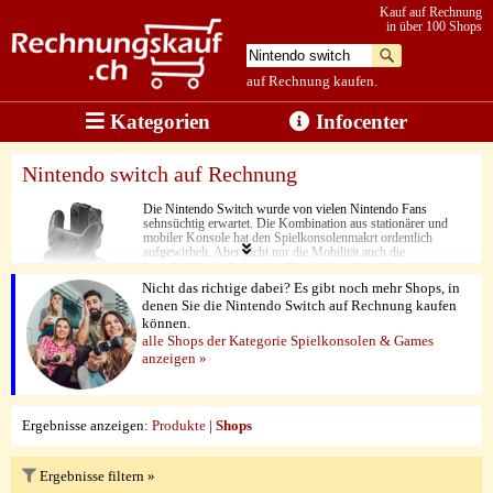
Kauf auf Rechnung
in über 100 Shops
auf Rechnung kaufen.
Kategorien
Infocenter
Nintendo switch auf Rechnung
Die Nintendo Switch wurde von vielen Nintendo Fans
sehnsüchtig erwartet. Die Kombination aus stationärer und
mobiler Konsole hat den Spielkonsolenmakrt ordentlich
aufgewirbelt. Aber nicht nur die Mobilität auch die
Multiplayer-Funktionen machen die Nintendo Switch zu einem
beliebten Mitbringsel, zum Beispiel wenn man mal bei
Nicht das richtige dabei? Es gibt noch mehr Shops, in
Freunden vorbeischaut.
denen Sie die Nintendo Switch auf Rechnung kaufen
können.
alle Shops der Kategorie Spielkonsolen & Games
anzeigen »
Ergebnisse anzeigen:
Produkte
|
Shops
Ergebnisse filtern »