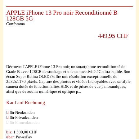
APPLE iPhone 13 Pro noir Reconditionné B
128GB 5G
Conforama
449,95 CHF
Découvre l'APPLE iPhone 13 Pro noir, un smartphone reconditionné de
Grade B avec 128GB de stockage et une connectivité 5G ultra-rapide. Son
écran Super Retina OLED t?offre une résolution exceptionnelle de
2532x1170 pixels. Capture des photos et vidéos incroyables avec sa triple
caméra dotée de fonctionnalités HDR et de prises de vue panoramiques,
ainsi que de zooms numérique et optique p...
Kauf auf Rechnung
für Neukunden
für Privatkunden
für Firmenkunden
bis:
1.500,00 CHF
über:
PowerPay