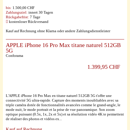
bis:
1.500,00 CHF
Zahlungsziel:
innert 30 Tagen
Rückgabefrist:
7 Tage
kostenloser Rückversand
Kauf auf Rechnung ohne Klarna oder andere Zahlungsdienstleister
APPLE iPhone 16 Pro Max titane naturel 512GB
5G
Conforama
1.399,95 CHF
L'APPLE iPhone 16 Pro Max en titane naturel 512GB 5G t'offre une
connectivité 5G ultra-rapide. Capture des moments inoubliables avec sa
triple caméra dotée de fonctionnalités avancées comme le grand-angle, le
mode nuit, le mode portrait et la prise de vue panoramique. Son zoom
optique puissant (0.5x, 1x, 2x et 5x) et sa résolution vidéo 4K te permettent
de réaliser des photos et vidéos ex...
Kauf auf Rechnung