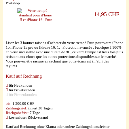
Postshop
14,95 CHF
Lisez les 3 bonnes raisons d’acheter du verre trempé Puro pour votre iPhone
15, iPhone 15 pro ou iPhone 16: 1. Protection avancée : Fabriqué à 100%
en verre incassable avec une dureté de 9H, ce verre trempé est trois fois plus
résistant aux chocs que les autres protections disponibles sur le marché.
Vous pouvez être rassuré en sachant que votre écran est à l’abri des
rayures...
Kauf auf Rechnung
für Neukunden
für Privatkunden
für Firmenkunden
bis:
1.500,00 CHF
Zahlungsziel:
innert 30 Tagen
Rückgabefrist:
7 Tage
kostenloser Rückversand
Kauf auf Rechnung ohne Klarna oder andere Zahlungsdienstleister