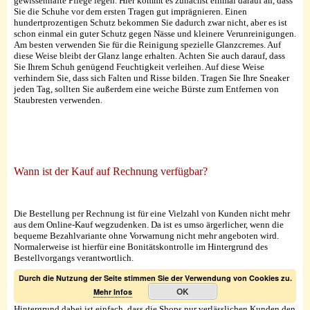
gewissenhafte Pflege legen. Hier kommt es zunächst einmal darauf an, dass
Sie die Schuhe vor dem ersten Tragen gut imprägnieren. Einen
hundertprozentigen Schutz bekommen Sie dadurch zwar nicht, aber es ist
schon einmal ein guter Schutz gegen Nässe und kleinere Verunreinigungen.
Am besten verwenden Sie für die Reinigung spezielle Glanzcremes. Auf
diese Weise bleibt der Glanz lange erhalten. Achten Sie auch darauf, dass
Sie Ihrem Schuh genügend Feuchtigkeit verleihen. Auf diese Weise
verhindern Sie, dass sich Falten und Risse bilden. Tragen Sie Ihre Sneaker
jeden Tag, sollten Sie außerdem eine weiche Bürste zum Entfernen von
Staubresten verwenden.
Wann ist der Kauf auf Rechnung verfügbar?
Die Bestellung per Rechnung ist für eine Vielzahl von Kunden nicht mehr
aus dem Online-Kauf wegzudenken. Da ist es umso ärgerlicher, wenn die
bequeme Bezahlvariante ohne Vorwarnung nicht mehr angeboten wird.
Normalerweise ist hierfür eine Bonitätskontrolle im Hintergrund des
Bestellvorgangs verantwortlich.
Durch die Nutzung der Seite stimmen Sie der Verwendung von Cookies zu.
OK
Mehr Infos
Hintergrund dabei ist einfach, dass die Shops nur verlässlichen Kunden den