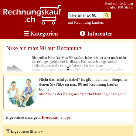
Kauf auf Rechnung
in über 100 Shops
auf Rechnung kaufen.
Kategorien
Infocenter
Nike air max 90 auf Rechnung
Sie wollen Nike Air Max 90 kaufen, haben bisher aber noch nicht
die richtigen gefunden? In diesem Fall ist rechnungskauf.ch
vielleicht genau die richtige Adresse für Sie. Unter
rechnungskauf.ch bekommen Sie nämlich erfolgreiche Angebote
von verschiedensten Online-Shops aufgelistet. Hier besticht neben
der Qualität der Produkte vor allem der günstige Preis. Ein weiteres
Nicht das richtige dabei? Es gibt noch mehr Shops, in
Feature, das Sie bei den Nike Air Max 90 geboten bekommen, ist
denen Sie Nike air max 90 auf Rechnung kaufen
die Flexibilität. Hier genießen Sie jederzeit vollen Laufkomfort. Hier
können.
wissen Sie, dass verschiedenen Funktionen, Features und
Herstellungsqualität all ihren Anforderungen genügen. Dabei
alle Shops der Kategorie Sportbekleidung anzeigen »
können Sie sogar ganz bequem auf Rechnung bezahlen.
Ergebnisse anzeigen:
Produkte
|
Shops
Ergebnisse filtern »