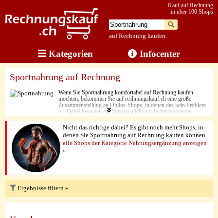
Kauf auf Rechnung
in über 100 Shops
auf Rechnung kaufen.
Kategorien
Infocenter
Sportnahrung auf Rechnung
Wenn Sie Sportnahrung komfortabel auf Rechnung kaufen
möchten, bekommen Sie auf rechnungskauf.ch eine große
Zusammenstellung an Online-Shops, in denen das kein Problem
ist. Dabei bestehen die Vorzüge nicht nur in der bequemen
Bestellung. Hier sind beispielsweise die ausgezeichnete
Herstellungsqualität und die optimierte Zusammensetzung zu
Nicht das richtige dabei? Es gibt noch mehr Shops, in
nennen. Abgerundet wird die Qualität des Angebots dabei zum
denen Sie Sportnahrung auf Rechnung kaufen können.
Schluss durch die niedrigen Preise der zahlreichen verschiedenen
alle Shops der Kategorie Nahrungsergänzung anzeigen
Labels.
»
Ergebnisse filtern »