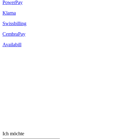
PowerPay
Klarna
Swissbilling
CembraPay
Availabill
Ich möchte