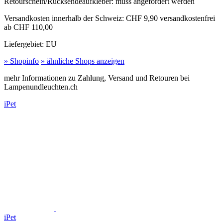
Retourschein/Rücksendeaufkleber:
muss angefordert werden
Versandkosten innerhalb der Schweiz:
CHF 9,90 versandkostenfrei
ab CHF 110,00
Liefergebiet:
EU
» Shopinfo
» ähnliche Shops anzeigen
mehr Informationen zu Zahlung, Versand und Retouren bei
Lampenundleuchten.ch
iPet
iPet