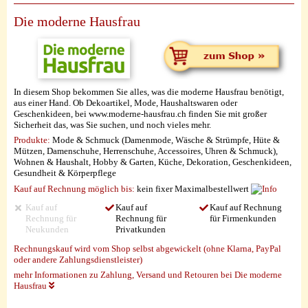
Die moderne Hausfrau
In diesem Shop bekommen Sie alles, was die moderne Hausfrau benötigt,
aus einer Hand. Ob Dekoartikel, Mode, Haushaltswaren oder
Geschenkideen, bei www.moderne-hausfrau.ch finden Sie mit großer
Sicherheit das, was Sie suchen, und noch vieles mehr.
Produkte:
Mode & Schmuck (Damenmode, Wäsche & Strümpfe, Hüte &
Mützen, Damenschuhe, Herrenschuhe, Accessoires, Uhren & Schmuck),
Wohnen & Haushalt, Hobby & Garten, Küche, Dekoration, Geschenkideen,
Gesundheit & Körperpflege
Kauf auf Rechnung möglich
bis:
kein fixer Maximalbestellwert
Kauf auf
Kauf auf
Kauf auf Rechnung
Rechnung für
Rechnung für
für Firmenkunden
Neukunden
Privatkunden
Rechnungskauf wird vom Shop selbst abgewickelt (ohne Klarna, PayPal
oder andere Zahlungsdienstleister)
mehr Informationen zu Zahlung, Versand und Retouren bei Die moderne
Hausfrau