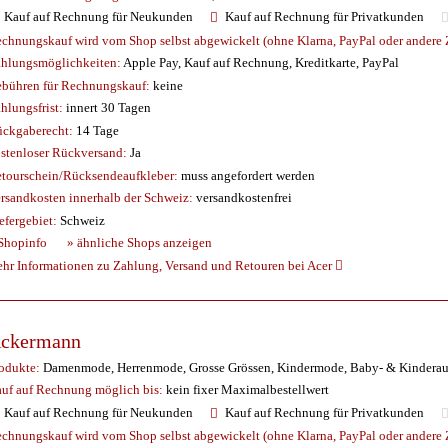
Kauf auf Rechnung für Neukunden
Kauf auf Rechnung für Privatkunden
chnungskauf wird vom Shop selbst abgewickelt (ohne Klarna, PayPal oder andere Z
hlungsmöglichkeiten:
Apple Pay, Kauf auf Rechnung, Kreditkarte, PayPal
bühren für Rechnungskauf:
keine
hlungsfrist:
innert 30 Tagen
ckgaberecht:
14 Tage
stenloser Rückversand:
Ja
tourschein/Rücksendeaufkleber:
muss angefordert werden
rsandkosten innerhalb der Schweiz:
versandkostenfrei
efergebiet:
Schweiz
Shopinfo
» ähnliche Shops anzeigen
hr Informationen zu Zahlung, Versand und Retouren bei Acer
ckermann
odukte:
Damenmode, Herrenmode, Grosse Grössen, Kindermode, Baby- & Kinderauss
uf auf Rechnung möglich
bis:
kein fixer Maximalbestellwert
Kauf auf Rechnung für Neukunden
Kauf auf Rechnung für Privatkunden
chnungskauf wird vom Shop selbst abgewickelt (ohne Klarna, PayPal oder andere Z