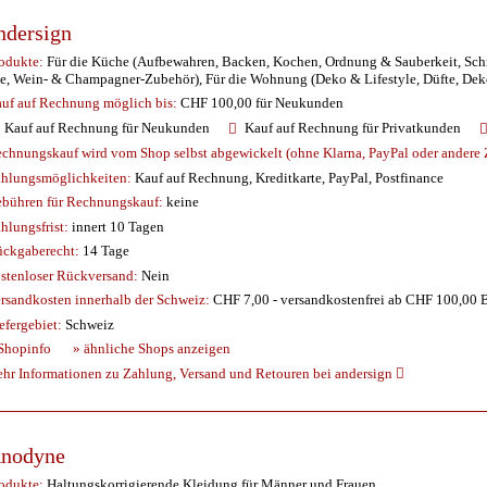
ndersign
odukte:
Für die Küche (Aufbewahren, Backen, Kochen, Ordnung & Sauberkeit, Schnei
e, Wein- & Champagner-Zubehör), Für die Wohnung (Deko & Lifestyle, Düfte, Dek
uf auf Rechnung möglich
bis:
CHF 100,00 für Neukunden
Kauf auf Rechnung für Neukunden
Kauf auf Rechnung für Privatkunden
chnungskauf wird vom Shop selbst abgewickelt (ohne Klarna, PayPal oder andere Z
hlungsmöglichkeiten:
Kauf auf Rechnung, Kreditkarte, PayPal, Postfinance
bühren für Rechnungskauf:
keine
hlungsfrist:
innert 10 Tagen
ckgaberecht:
14 Tage
stenloser Rückversand:
Nein
rsandkosten innerhalb der Schweiz:
CHF 7,00 - versandkostenfrei ab CHF 100,00 B
efergebiet:
Schweiz
Shopinfo
» ähnliche Shops anzeigen
hr Informationen zu Zahlung, Versand und Retouren bei andersign
nodyne
odukte:
Haltungskorrigierende Kleidung für Männer und Frauen