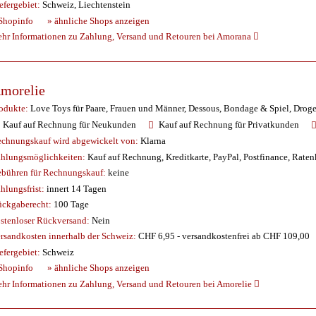
efergebiet:
Schweiz, Liechtenstein
Shopinfo
» ähnliche Shops anzeigen
hr Informationen zu Zahlung, Versand und Retouren bei Amorana
morelie
odukte:
Love Toys für Paare, Frauen und Männer, Dessous, Bondage & Spiel, Droge
Kauf auf Rechnung für Neukunden
Kauf auf Rechnung für Privatkunden
chnungskauf wird abgewickelt von:
Klarna
hlungsmöglichkeiten:
Kauf auf Rechnung, Kreditkarte, PayPal, Postfinance, Raten
bühren für Rechnungskauf:
keine
hlungsfrist:
innert 14 Tagen
ckgaberecht:
100 Tage
stenloser Rückversand:
Nein
rsandkosten innerhalb der Schweiz:
CHF 6,95 - versandkostenfrei ab CHF 109,00
efergebiet:
Schweiz
Shopinfo
» ähnliche Shops anzeigen
hr Informationen zu Zahlung, Versand und Retouren bei Amorelie