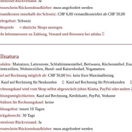
stenloser Rückversand:
Ja
tourschein/Rücksendeaufkleber:
muss angefordert werden
rsandkosten innerhalb der Schweiz:
CHF 6,00 versandkostenfrei ab CHF 50,00
efergebiet:
Schweiz
Shopinfo
» ähnliche Shops anzeigen
hr Informationen zu Zahlung, Versand und Retouren bei adidas
llnatura
odukte:
Matratzen, Lattenroste, Schlafzimmermöbel, Bettwaren, Küchenmöbel, Es
imtextilien, Wohntextilien, Hund- und Katzenbedarf, Yogamatten
uf auf Rechnung möglich
ab:
CHF 50,00
bis:
kein fixer Maximalbetrag
Kauf auf Rechnung für Neukunden
Kauf auf Rechnung für Privatkunden
chnungskauf wird vom Shop selbst abgewickelt (ohne Klarna, PayPal oder andere Z
hlungsmöglichkeiten:
Kauf auf Rechnung, Kreditkarte, PayPal, Vorkasse
bühren für Rechnungskauf:
keine
hlungsfrist:
innert 10 Tagen
ckgaberecht:
30 Tage
stenloser Rückversand:
Ja
tourschein/Rücksendeaufkleber:
muss angefordert werden