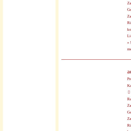
Za
Ge
Za
Rü
ko
Li
» 
me
a
Pr
Ka
Re
Za
Ge
Za
Rü