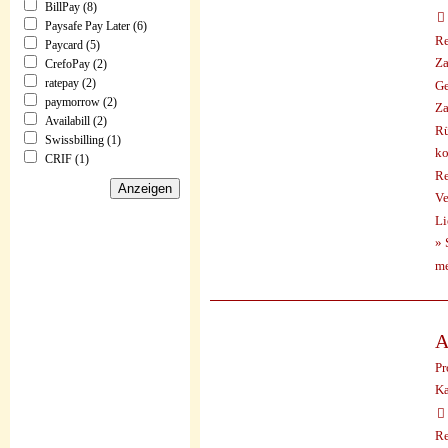
BillPay (8)
Paysafe Pay Later (6)
Re
Paycard (5)
Za
CrefoPay (2)
ratepay (2)
Ge
paymorrow (2)
Za
Availabill (2)
Rü
Swissbilling (1)
ko
CRIF (1)
Re
Ve
Li
» 
me
A
Pr
Ka
Re