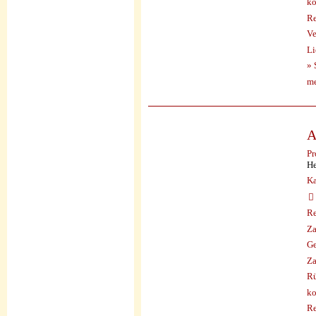
ko
Re
Ve
Li
» 
me
A
Pr
He
Ka
Re
Za
Ge
Za
Rü
ko
Re