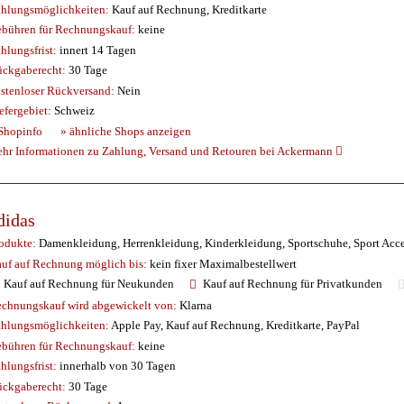
hlungsmöglichkeiten:
Kauf auf Rechnung, Kreditkarte
bühren für Rechnungskauf:
keine
hlungsfrist:
innert 14 Tagen
ckgaberecht:
30 Tage
stenloser Rückversand:
Nein
efergebiet:
Schweiz
Shopinfo
» ähnliche Shops anzeigen
hr Informationen zu Zahlung, Versand und Retouren bei Ackermann
didas
odukte:
Damenkleidung, Herrenkleidung, Kinderkleidung, Sportschuhe, Sport Acce
uf auf Rechnung möglich
bis:
kein fixer Maximalbestellwert
Kauf auf Rechnung für Neukunden
Kauf auf Rechnung für Privatkunden
chnungskauf wird abgewickelt von:
Klarna
hlungsmöglichkeiten:
Apple Pay, Kauf auf Rechnung, Kreditkarte, PayPal
bühren für Rechnungskauf:
keine
hlungsfrist:
innerhalb von 30 Tagen
ckgaberecht:
30 Tage