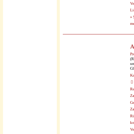
Ve
Li
» 
me
A
Pr
(R
un
Gl
Ka
Re
Za
Ge
Za
Rü
ko
Ve