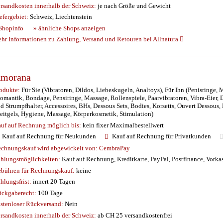
rsandkosten innerhalb der Schweiz:
je nach Größe und Gewicht
efergebiet:
Schweiz, Liechtenstein
Shopinfo
» ähnliche Shops anzeigen
hr Informationen zu Zahlung, Versand und Retouren bei Allnatura
morana
odukte:
Für Sie (Vibratoren, Dildos, Liebeskugeln, Analtoys), Für Ihn (Penisringe,
omantik, Bondage, Pensiringe, Massage, Rollenspiele, Paarvibratoren, Vibra-Eier,
d Strumpfhalter, Accessoires, BHs, Dessous Sets, Bodies, Korsetts, Ouvert Dessou
eitgels, Hygiene, Massage, Körperkosmetik, Stimulation)
uf auf Rechnung möglich
bis:
kein fixer Maximalbestellwert
Kauf auf Rechnung für Neukunden
Kauf auf Rechnung für Privatkunden
chnungskauf wird abgewickelt von:
CembraPay
hlungsmöglichkeiten:
Kauf auf Rechnung, Kreditkarte, PayPal, Postfinance, Vorka
bühren für Rechnungskauf:
keine
hlungsfrist:
innert 20 Tagen
ckgaberecht:
100 Tage
stenloser Rückversand:
Nein
rsandkosten innerhalb der Schweiz:
ab CH 25 versandkostenfrei