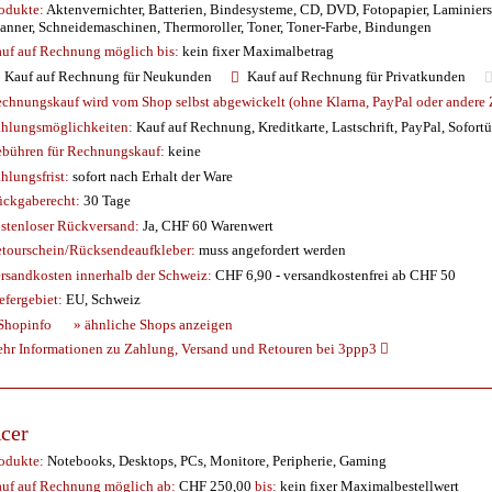
odukte:
Aktenvernichter, Batterien, Bindesysteme, CD, DVD, Fotopapier, Laminiersy
anner, Schneidemaschinen, Thermoroller, Toner, Toner-Farbe, Bindungen
uf auf Rechnung möglich
bis:
kein fixer Maximalbetrag
Kauf auf Rechnung für Neukunden
Kauf auf Rechnung für Privatkunden
chnungskauf wird vom Shop selbst abgewickelt (ohne Klarna, PayPal oder andere Z
hlungsmöglichkeiten:
Kauf auf Rechnung, Kreditkarte, Lastschrift, PayPal, Sofort
bühren für Rechnungskauf:
keine
hlungsfrist:
sofort nach Erhalt der Ware
ckgaberecht:
30 Tage
stenloser Rückversand:
Ja, CHF 60 Warenwert
tourschein/Rücksendeaufkleber:
muss angefordert werden
rsandkosten innerhalb der Schweiz:
CHF 6,90 - versandkostenfrei ab CHF 50
efergebiet:
EU, Schweiz
Shopinfo
» ähnliche Shops anzeigen
hr Informationen zu Zahlung, Versand und Retouren bei 3ppp3
cer
odukte:
Notebooks, Desktops, PCs, Monitore, Peripherie, Gaming
uf auf Rechnung möglich
ab:
CHF 250,00
bis:
kein fixer Maximalbestellwert