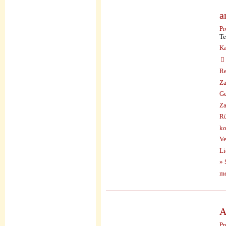
a
Pr
Te
Ka
Re
Za
Ge
Za
Rü
ko
Ve
Li
» 
me
A
Pr