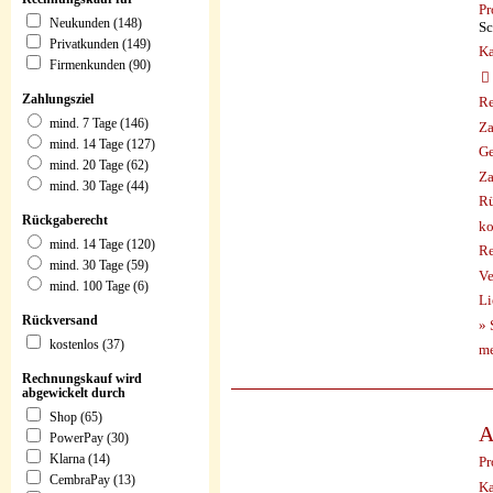
Pr
Neukunden (148)
Sc
Privatkunden (149)
Ka
Firmenkunden (90)
Zahlungsziel
Re
mind. 7 Tage (146)
Za
mind. 14 Tage (127)
Ge
mind. 20 Tage (62)
Za
mind. 30 Tage (44)
Rü
Rückgaberecht
ko
mind. 14 Tage (120)
Re
mind. 30 Tage (59)
Ve
mind. 100 Tage (6)
Li
Rückversand
» 
kostenlos (37)
me
Rechnungskauf wird
abgewickelt durch
Shop (65)
A
PowerPay (30)
Klarna (14)
Pr
CembraPay (13)
Ka