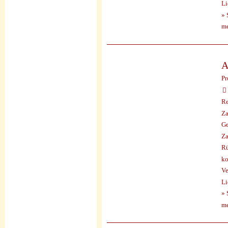
Li
» 
me
A
Pr
Re
Za
Ge
Za
Rü
ko
Ve
Li
» 
me